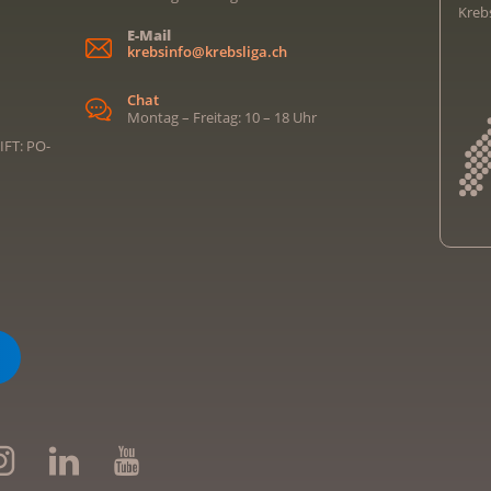
Kreb
E-Mail
krebsinfo@krebsliga.ch
Chat
Montag – Freitag: 10 – 18 Uhr
IFT: PO-
Kreb
Kreb
Kreb
Kreb
Ligu
Kre
Ligu