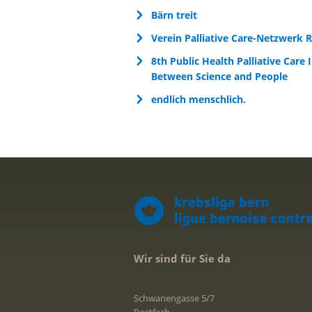
Bärn treit
Verein Palliative Care-Netzwerk 
8th Public Health Palliative Care 
Between Science and People
endlich menschlich.
Wir sind für Sie da
Schwanengasse 5/7