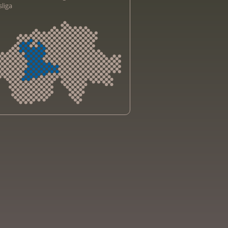
sliga
sliga Aargau
sliga beider Basel
sliga Bern
sliga Freiburg
e genevoise contre le cancer
bsliga Graubünden
e jurassienne contre le cancer