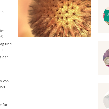
 in
.
:
eim
ng,
rag und
en,
s der
on von
ende
é für