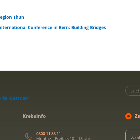
Region Thun
International Conference in Bern: Building Bridges
KrebsInfo
Z
0800 11 88 11
Wähl
Montag – Freitag: 10 – 18 Uhr