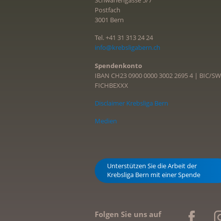
Schwanengasse 5/7
Postfach
3001 Bern
Tel. +41 31 313 24 24
info@krebsligabern.ch
Spendenkonto
IBAN CH23 0900 0000 3002 2695 4 | BIC/SW
FICHBEXXX
Disclaimer Krebsliga Bern
Medien
Unterstützen Sie die Arbeit der
Krebsliga Bern mit einer Spende
Folgen Sie uns auf