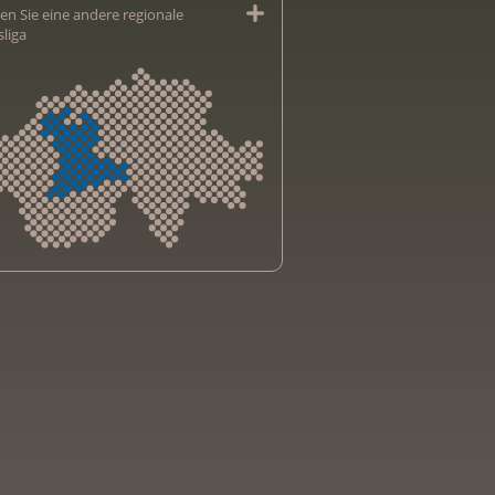
en Sie eine andere regionale
sliga
sliga Aargau
sliga beider Basel
sliga Bern
sliga Freiburg
e genevoise contre le cancer
bsliga Graubünden
e jurassienne contre le cancer