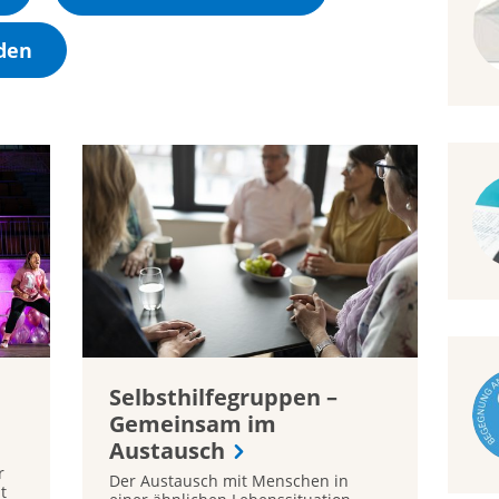
den
Selbsthilfegruppen –
Gemeinsam im
Austausch
r
Der Austausch mit Menschen in
t