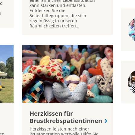
einer ähnlichen Lebenssituation
rd
kann stärken und entlasten.
Entdecken Sie die
d
Selbsthilfegruppen, die sich
regelmässig in unseren
Räumlichkeiten treffen…
Herzkissen für
Brustkrebspatientinnen
Herzkissen leisten nach einer
ren
Brustoperation wertvolle Hilfe: Sie