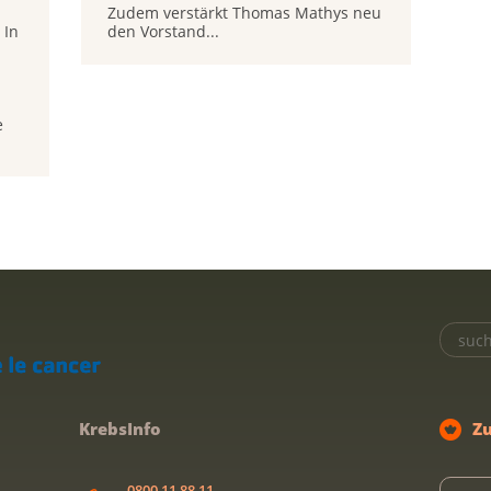
Zudem verstärkt Thomas Mathys neu
 In
den Vorstand...
e
KrebsInfo
Z
0800 11 88 11