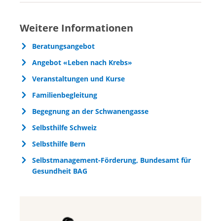
Teilnehmer:innen:
Betroffene
Ort:
Langenthal
Weitere Informationen
Ort:
Langenthal
Anmeldung:
Selbsthilfe BE I Tel.
0848
Beratungsangebot
33 99 00
Angebot «Leben nach Krebs»
Anmeldung:
Selbsthilfe BE I Tel.
0848
33 99 00
Weitere
info@selbsthilfe-be.ch
I
Veranstaltungen und Kurse
Auskünfte:
www.selbsthilfe-be.ch
Familienbegleitung
Weitere
info@selbsthilfe-be.ch
I
Auskünfte:
www.selbsthilfe-be.ch
Begegnung an der Schwanengasse
Selbsthilfe Schweiz
Selbsthilfe Bern
Selbstmanagement-Förderung, Bundesamt für
Gesundheit BAG