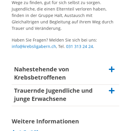
Wege zu finden, gut für sich selbst zu sorgen.
Jugendliche, die einen Elternteil verloren haben,
finden in der Gruppe Halt, Austausch mit
Gleichaltrigen und Begleitung auf ihrem Weg durch
Trauer und Veränderung.
Haben Sie Fragen? Melden Sie sich bei uns:
info@krebsligabern.ch
, Tel.
031 313 24 24
.
Nahestehende von
Krebsbetroffenen
Trauernde Jugendliche und
Teilnehmer:innen:
Nahestehende von Krebsbetroffe
junge Erwachsene
Daten:
Jeweils am letzten Dienstag im Mo
25.08.2026
Teilnehmer:innen:
Trauernde Jugendliche
29.09.2026
Weitere Informationen
und junge Erwachsene
27.10.2026
24.11.2026