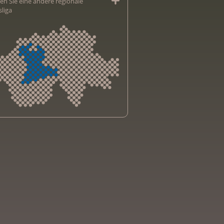
en Sie eine andere regionale
sliga
sliga Aargau
sliga beider Basel
sliga Bern
sliga Freiburg
e genevoise contre le cancer
bsliga Graubünden
e jurassienne contre le cancer