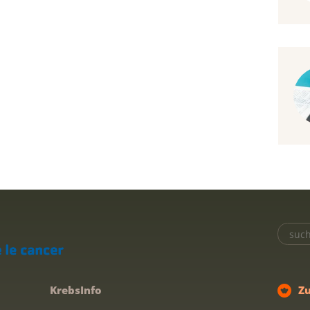
KrebsInfo
Z