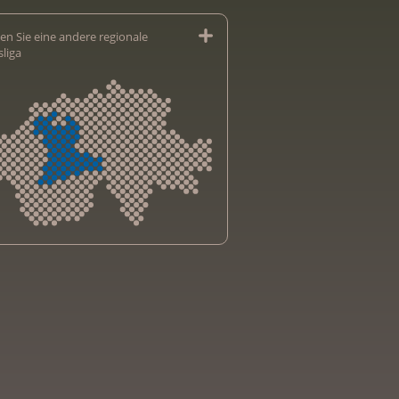
en Sie eine andere regionale
sliga
sliga Aargau
sliga beider Basel
sliga Bern
sliga Freiburg
e genevoise contre le cancer
bsliga Graubünden