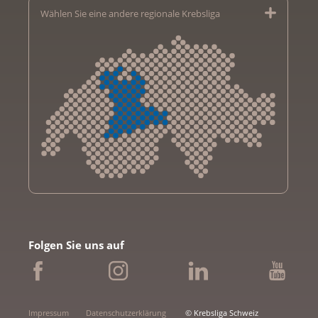
Wählen Sie eine andere regionale Krebsliga
Krebsliga Aargau
Krebsliga beider Basel
Folgen Sie uns auf
Krebsliga Bern
Krebsliga Freiburg
Ligue genevoise contre le cancer
Krebsliga Graubünden
Impressum
Datenschutzerklärung
© Krebsliga Schweiz