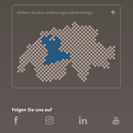
Wählen Sie eine andere regionale Krebsliga
Krebsliga Aargau
Krebsliga beider Basel
Folgen Sie uns auf
Krebsliga Bern
Krebsliga Freiburg
Ligue genevoise contre le cancer