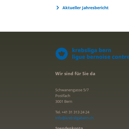
Aktueller Jahresbericht
Wir sind für Sie da
Schwanengasse 5/7
Postfach
3001 Bern
Tel. +41 31 313 24 24
info@krebsligabern.ch
Spendenkonto