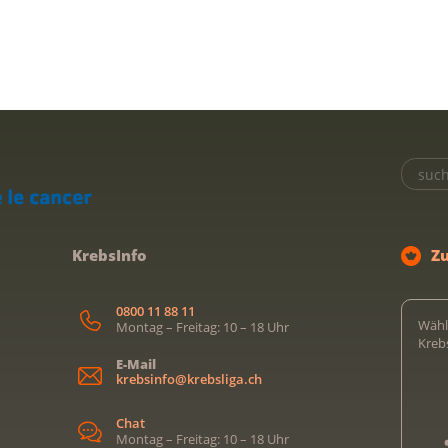
KrebsInfo
Z
0800 11 88 11
Wähl
Montag – Freitag: 10 – 18 Uhr
Kreb
E-Mail
krebsinfo@krebsliga.ch
Chat
Montag – Freitag: 10 – 18 Uhr