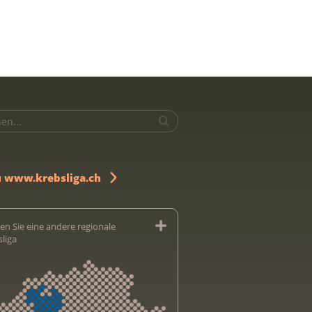
u www.krebsliga.ch
en Sie eine andere regionale
sliga