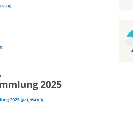
869 KB
)
B
)
.
ammlung 2025
mlung 2025
(
pdf
,
954 KB
)