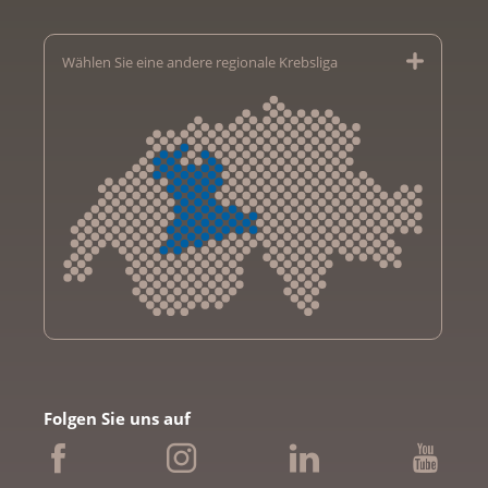
Wählen Sie eine andere regionale Krebsliga
Krebsliga Aargau
Krebsliga beider Basel
Folgen Sie uns auf
Krebsliga Bern
Krebsliga Freiburg
Ligue genevoise contre le cancer