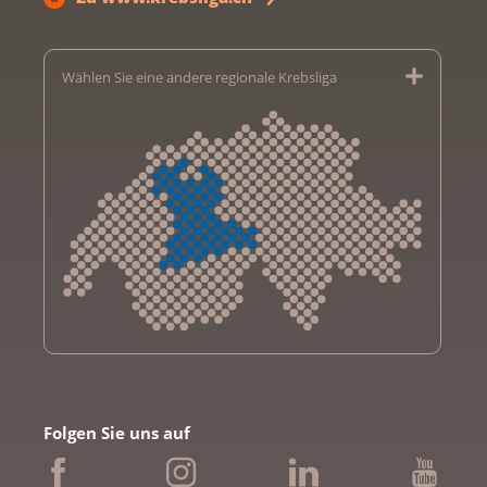
Wählen Sie eine andere regionale Krebsliga
Krebsliga Aargau
Krebsliga beider Basel
Folgen Sie uns auf
Krebsliga Bern
Krebsliga Freiburg