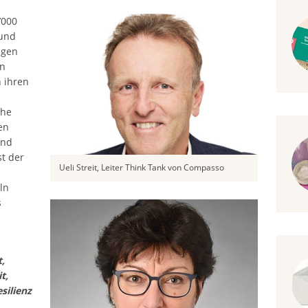
’000
rund
igen
en
 ihren
che
en
und
st der
Ueli Streit, Leiter Think Tank von Compasso
ln
s
t,
t,
silienz