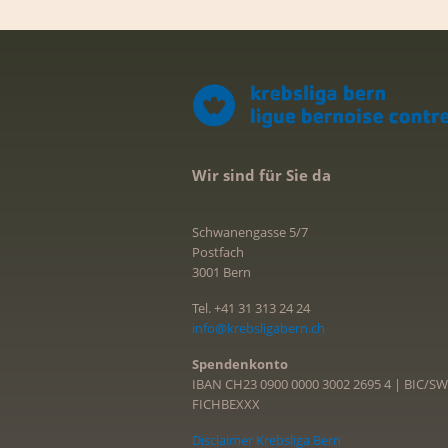
Wir sind für Sie da
Schwanengasse 5/7
Postfach
3001 Bern
Tel. +41 31 313 24 24
info@krebsligabern.ch
Spendenkonto
IBAN CH23 0900 0000 3002 2695 4 | BIC/SW
FICHBEXXX
Disclaimer Krebsliga Bern