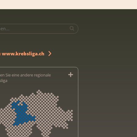
u www.krebsliga.ch
en Sie eine andere regionale
sliga