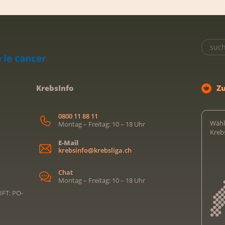
KrebsInfo
Z
0800 11 88 11
Wähl
Montag – Freitag: 10 – 18 Uhr
Kreb
E-Mail
krebsinfo@krebsliga.ch
Chat
Montag – Freitag: 10 – 18 Uhr
IFT: PO-